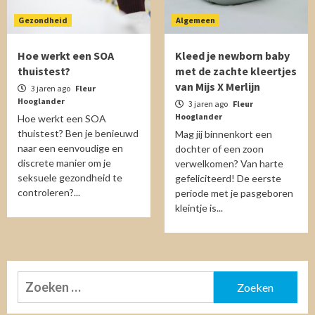
Gezondheid
Algemeen
Hoe werkt een SOA
Kleed je newborn baby
thuistest?
met de zachte kleertjes
van Mijs X Merlijn
3 jaren ago
Fleur
Hooglander
3 jaren ago
Fleur
Hooglander
Hoe werkt een SOA
thuistest? Ben je benieuwd
Mag jij binnenkort een
naar een eenvoudige en
dochter of een zoon
discrete manier om je
verwelkomen? Van harte
seksuele gezondheid te
gefeliciteerd! De eerste
controleren?...
periode met je pasgeboren
kleintje is...
Zoeken
naar: