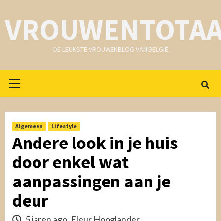
Skip
VROUWENTOTAA
to
content
DE LEUKSTE VROUWENBLOG VAN BELGIË
Primair
menu
Algemeen
Lifestyle
Andere look in je huis
door enkel wat
aanpassingen aan je
deur
5 jaren ago
Fleur Hooglander