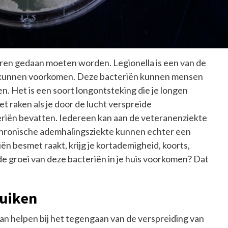
aren gedaan moeten worden. Legionella is een van de
em kunnen voorkomen. Deze bacteriën kunnen mensen
. Het is een soort longontsteking die je longen
t raken als je door de lucht verspreide
eriën bevatten. Iedereen kan aan de veteranenziekte
chronische ademhalingsziekte kunnen echter een
iën besmet raakt, krijg je kortademigheid, koorts,
 de groei van deze bacteriën in je huis voorkomen? Dat
uiken
an helpen bij het tegengaan van de verspreiding van