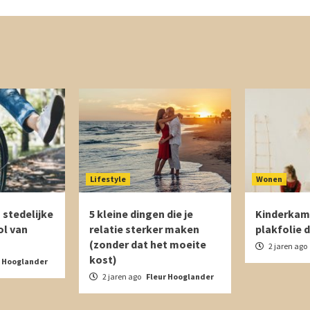
Lifestyle
Wonen
 stedelijke
5 kleine dingen die je
Kinderkam
ol van
relatie sterker maken
plakfolie 
(zonder dat het moeite
2 jaren ago
kost)
r Hooglander
2 jaren ago
Fleur Hooglander