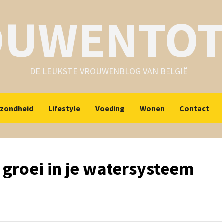
OUWENTOT
DE LEUKSTE VROUWENBLOG VAN BELGIË
zondheid
Lifestyle
Voeding
Wonen
Contact
 groei in je watersysteem