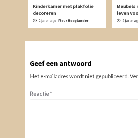
Kinderkamer met plakfolie
Meubels m
decoreren
leven vo
2 jaren ago
Fleur Hooglander
2 jaren a
Geef een antwoord
Het e-mailadres wordt niet gepubliceerd.
Ver
Reactie
*