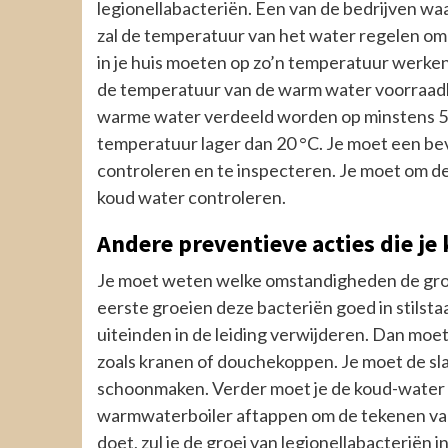
legionellabacteriën. Een van de bedrijven wa
zal de temperatuur van het water regelen om
in je huis moeten op zo’n temperatuur werken
de temperatuur van de warm water voorraadbo
warme water verdeeld worden op minstens 50
temperatuur lager dan 20 °C. Je moet een b
controleren en te inspecteren. Je moet om d
koud water controleren.
Andere preventieve acties die je
Je moet weten welke omstandigheden de groe
eerste groeien deze bacteriën goed in stilst
uiteinden in de leiding verwijderen. Dan moet
zoals kranen of douchekoppen. Je moet de s
schoonmaken. Verder moet je de koud-water 
warmwaterboiler aftappen om de tekenen van 
doet, zul je de groei van legionellabacteriën