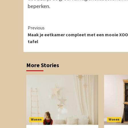
beperken.
Continue
Previous
Maak je eetkamer compleet met een mooie XO
Reading
tafel
More Stories
Wonen
Wonen