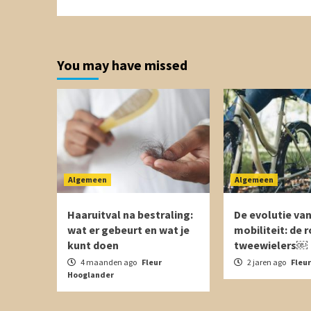
You may have missed
Algemeen
Algemeen
Haaruitval na bestraling:
De evolutie van
wat er gebeurt en wat je
mobiliteit: de r
kunt doen
tweewielers￼
4 maanden ago
Fleur
2 jaren ago
Fleu
Hooglander