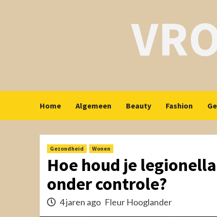
Skip
VR
to
content
Home
Algemeen
Beauty
Fashion
Ge
Gezondheid
Wonen
Hoe houd je legionella
onder controle?
4 jaren ago
Fleur Hooglander