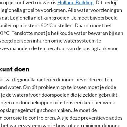
arop je kunt vertrouwen is
Holland Building
. Dit bedrijf
 legionella groei te voorkomen. Alle watervoorzieningen
 dat Legionella niet kan groeien. Je moet bijvoorbeeld
iler op minstens 60 °C instellen. Daarna moet het
 °C. Tenslotte moet je het koude water bewaren bij een
evoegd persoon inhuren om je watersysteem te
e zes maanden de temperatuur van de opslagtank voor
 kunt doen
i van legionellabacteriën kunnen bevorderen. Ten
aand water. Om dit probleem op te lossen moet je dode
 je de waterafvoer doorspoelen die je zelden gebruikt,
langen en douchekoppen minstens een keer per week
opslag regelmatig schoonmaken. Je moet de
corrosie te controleren. Als je deze preventieve acties
 in het watersysteem van je huis tot een minimum kunnen