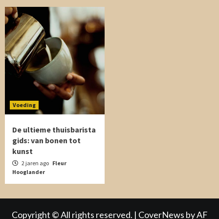
Voeding
De ultieme thuisbarista
gids: van bonen tot
kunst
2 jaren ago
Fleur
Hooglander
Copyright © All rights reserved.
|
CoverNews
by AF