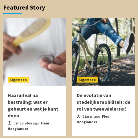
Featured Story
Algemeen
Algemeen
Haaruitval na
De evolutie van
bestraling: wat er
stedelijke mobiliteit: de
gebeurt en wat je kunt
rol van tweewielers￼
doen
2 jaren ago
Fleur
Hooglander
5 maanden ago
Fleur
Hooglander