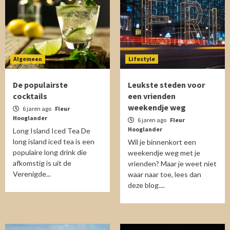
Algemeen
Lifestyle
De populairste
Leukste steden voor
cocktails
een vrienden
weekendje weg
6 jaren ago
Fleur
Hooglander
6 jaren ago
Fleur
Hooglander
Long Island Iced Tea De
long island iced tea is een
Wil je binnenkort een
populaire long drink die
weekendje weg met je
afkomstig is uit de
vrienden? Maar je weet niet
Verenigde...
waar naar toe, lees dan
deze blog....