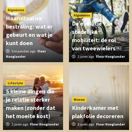
Algemeen
Algemeen
Haaruitval na
De evolutie van
bestraling: wat er
stedelijke
gebeurt en wat je
mobiliteit: de rol
kunt doen
van tweewielers￼
5 maanden ago
Fleur
Hooglander
2 jaren ago
Fleur Hooglander
Lifestyle
5 kleine dingen die
je relatie sterker
Wonen
maken (zonder dat
Kinderkamer met
het moeite kost)
plakfolie decoreren
2 jaren ago
Fleur Hooglander
2 jaren ago
Fleur Hooglander