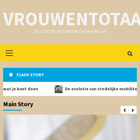
Skip
VROUWENTOTAA
to
content
DE LEUKSTE VROUWENBLOG VAN BELGIË
Primair
menu
FLASH STORY
kunt doen
De evolutie van stedelijke mobiliteit: de rol
Main Story