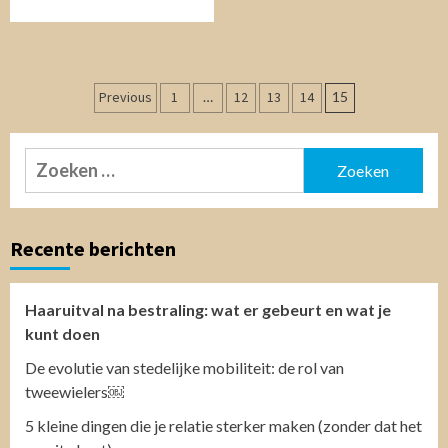
Berichtnavigatie
Previous
1
…
12
13
14
15
Zoeken
naar:
Recente berichten
Haaruitval na bestraling: wat er gebeurt en wat je
kunt doen
De evolutie van stedelijke mobiliteit: de rol van
tweewielers￼
5 kleine dingen die je relatie sterker maken (zonder dat het