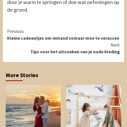
door je warm te springen of doe wat oefeningen op
de grond.
Continue
Previous
Kleine cadeautjes om iemand zomaar mee te verassen
Reading
Next
Tips voor het uitzoeken van je oude kleding
More Stories