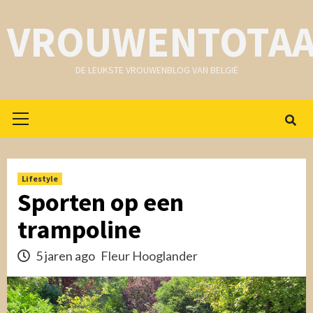
Skip
VROUWENTOTAA
to
content
DE LEUKSTE VROUWENBLOG VAN BELGIË
Primair
menu
Lifestyle
Sporten op een
trampoline
5 jaren ago
Fleur Hooglander